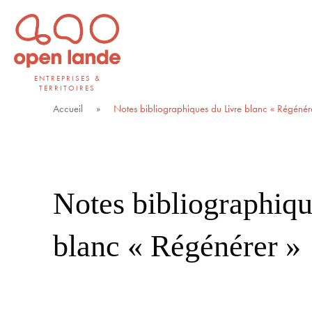
Aller
directement
au
contenu
ENTREPRISES &
TERRITOIRES
Open Lande
Entreprises & territoires
Accueil
»
Notes bibliographiques du Livre blanc « Régénér
Notes bibliographiqu
blanc « Régénérer »