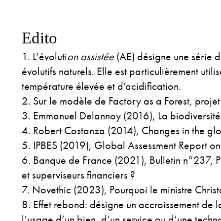
Edito
L’évoluti
on assistée
(AE) désigne une série d
évolutifs naturels. Elle est particulièrement ut
température élevée et d’acidification.
Sur le modèle de Factory as a Forest, proje
Emmanuel Delannoy (2016), La biodiversité
Robert Costanza (2014), Changes in the glo
IPBES (2019), Global Assessment Report on 
Banque de France (2021), Bulletin n°237, Per
et superviseurs financiers ?
Novethic (2023), Pourquoi le ministre Chris
Effet rebond: désigne un accroissement de l
l’usage d’un bien, d’un service ou d’une techn