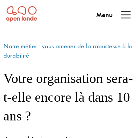
Aller
directement
Menu
au
Open Lande
Entreprises & territoires
ENTREPRISES &
contenu
TERRITOIRES
Notre métier : vous amener de la robustesse à la
durabilité
Votre organisation sera-
t-elle encore là dans 10
ans ?