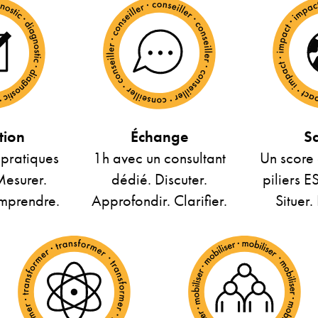
tion
Échange
S
 pratiques
1h avec un consultant
Un score c
Mesurer.
dédié. Discuter.
piliers E
omprendre.
Approfondir. Clarifier.
Situer.