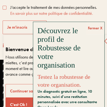
J’accepte le traitement de mes données personnelles.
En savoir plus sur notre politique de confidentialité.
Je m'inscris
Fermer
Bienvenue chez Open Lande
Nous utilisons des cookies sur notre site. Ils ne font pas de
Entreprises & territoires
?
miettes, c’est pratique. Vous pouvez changer d’avis à tout
Nous vous aidons à être encore là dans 10 ans
Nantes
moment et lire aussi notre
politique de confidentialité
. On
Paris
avance comme ça ?
Testez la robustesse de
Anjou
votre organisation.
Bretagne
Bonjour, puis-je vous aider ?
Continuer sans accepter
Un diagnostic gratuit en ligne, 10
Montpellier
minutes, suivi d’une restitution
Politique de confidentialité et données personnelles
personnalisée avec un·e consultant·e
C'est Ok !
Mentions légales