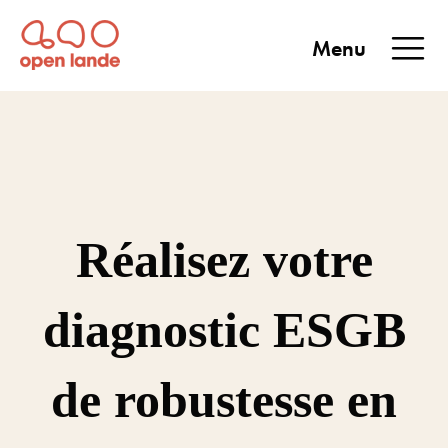
Aller
directement
Menu
au
Open Lande
Entreprises & territoires
ENTREPRISES &
contenu
TERRITOIRES
Réalisez votre
diagnostic ESGB
de robustesse en