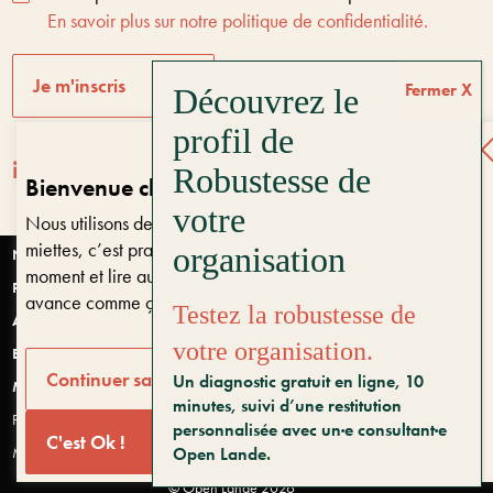
En savoir plus sur notre politique de confidentialité.
Je m'inscris
Fermer
Bienvenue chez Open Lande
Nous utilisons des cookies sur notre site. Ils ne font pas de
Entreprises & territoires
?
miettes, c’est pratique. Vous pouvez changer d’avis à tout
Nous vous aidons à être encore là dans 10 ans
Nantes
moment et lire aussi notre
politique de confidentialité
. On
Paris
avance comme ça ?
Testez la robustesse de
Anjou
votre organisation.
Bretagne
Bonjour, puis-je vous aider ?
Continuer sans accepter
Un diagnostic gratuit en ligne, 10
Montpellier
minutes, suivi d’une restitution
Politique de confidentialité et données personnelles
personnalisée avec un·e consultant·e
C'est Ok !
Mentions légales
Open Lande.
© Open Lande 2026