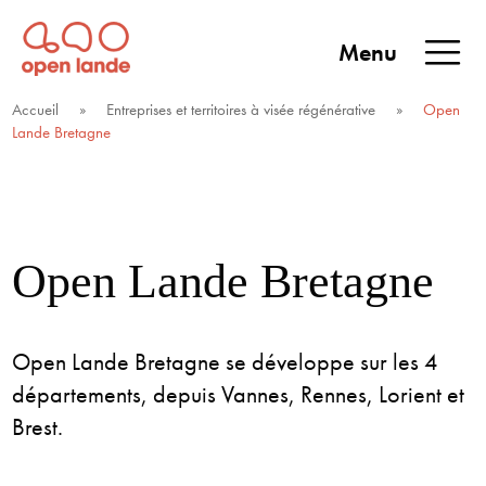
Aller
directement
Menu
au
Open Lande
Entreprises & territoires
ENTREPRISES &
contenu
Accueil
»
Entreprises et territoires à visée régénérative
»
Open
TERRITOIRES
Lande Bretagne
Open Lande Bretagne
Open Lande Bretagne se développe sur les 4
départements, depuis Vannes, Rennes, Lorient et
Brest.