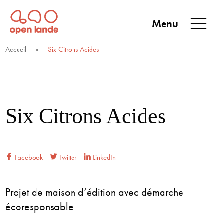
Aller
directement
Menu
au
Open Lande
Entreprises & territoires
ENTREPRISES &
contenu
Accueil
»
Six Citrons Acides
TERRITOIRES
Six Citrons Acides
Facebook
Twitter
LinkedIn
Projet de maison d’édition avec démarche
écoresponsable