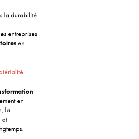
 la durabilité
les entreprises
ctoires
en
térialité.
ansformation
nement en
, la
 et
ongtemps.