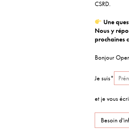
CSRD.
Une quest
Nous y répon
prochaines 
Bonjour Open
Je suis*
et je vous écr