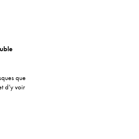
ouble
isques que
t d’y voir