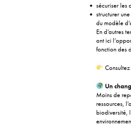
sécuriser les 
structurer une
du modèle d’a
En d’autres te
ont ici l’oppo
fonction des d
Consultez 
Un change
Moins de repo
ressources, l
biodiversité, 
environnement