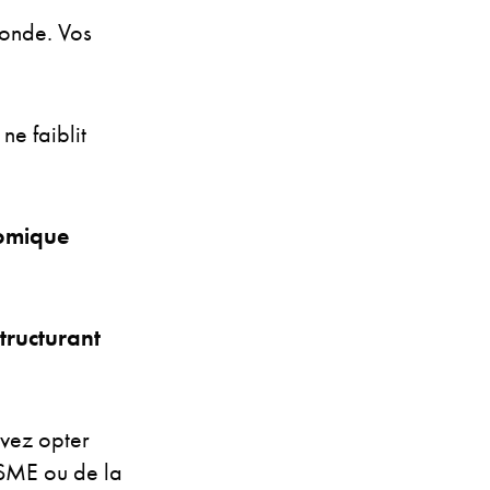
 monde. Vos
ne faiblit
omique
tructurant
uvez opter
VSME ou de la