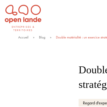
Aller
directement
au
contenu
ENTREPRISES &
TERRITOIRES
Open Lande
Entreprises & territoires
Accueil
»
Blog
»
Double matérialité : un exercice stra
Double
straté
Regard d'expe