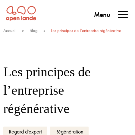
Aller
directement
Menu
au
Open Lande
Entreprises & territoires
ENTREPRISES &
contenu
Accueil
»
Blog
»
Les principes de l’entreprise régénérative
TERRITOIRES
Les principes de
l’entreprise
régénérative
Regard d'expert
Régénération