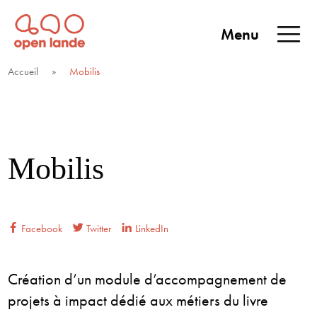
Aller
directement
Menu
au
Open Lande
Entreprises & territoires
ENTREPRISES &
contenu
Accueil
»
Mobilis
TERRITOIRES
Mobilis
Facebook
Twitter
LinkedIn
Création d’un module d’accompagnement de
projets à impact dédié aux métiers du livre