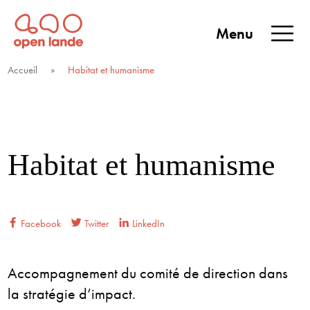
Aller
directement
Menu
au
Open Lande
Entreprises & territoires
ENTREPRISES &
contenu
Accueil
»
Habitat et humanisme
TERRITOIRES
Habitat et humanisme
Facebook
Twitter
LinkedIn
Accompagnement du comité de direction dans
la stratégie d’impact.