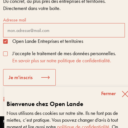
Du concret, au plus près des entreprises et territoires.
Directement dans votre boîte.
Adresse mail
Open Lande Entreprises et territoires
J’accepte le traitement de mes données personnelles.
En savoir plus sur notre politique de confidentialité.
Je m'inscris
Fermer
Bienvenue chez Open Lande
Nous utilisons des cookies sur notre site. Ils ne font pas de
Entreprises & territoires
?
miettes, c’est pratique. Vous pouvez changer d’avis à tout
Nous vous aidons à être encore là dans 10 ans
Nantes
moment et lire aussi notre
politique de confidentialité
. On