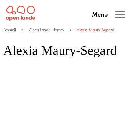
Aller
directement
Menu
au
Open Lande
Entreprises & territoires
ENTREPRISES &
contenu
Accueil
»
Open Lande Nantes
»
Alexia Maury-Segard
TERRITOIRES
Alexia Maury-Segard