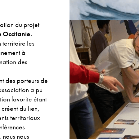
sation du projet
Occitanie.
territoire les
gnement à
mation des
t des porteurs de
’association a pu
ion favorite étant
 créent du lien,
ts territoriaux
onférences
a, nous nous