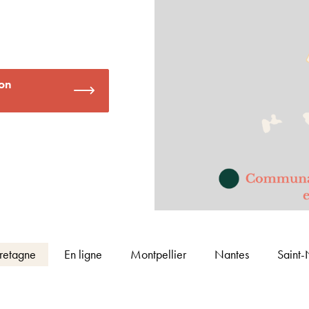
ion
retagne
En ligne
Montpellier
Nantes
Saint-