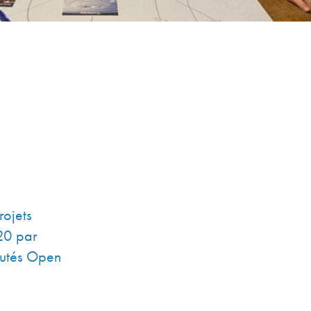
ojets
20 par
utés Open