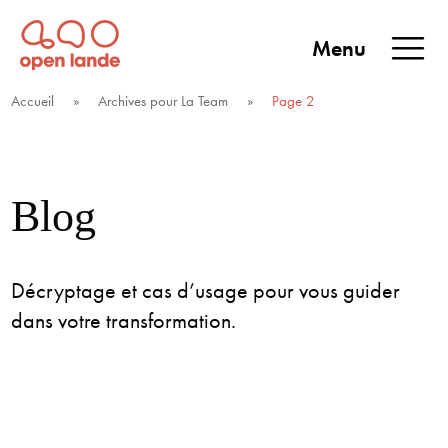
Aller
directement
Menu
au
Open Lande
Entreprises & territoires
ENTREPRISES &
contenu
Accueil
»
Archives pour La Team
»
Page 2
TERRITOIRES
Blog
Décryptage et cas d’usage pour vous guider
dans votre transformation.