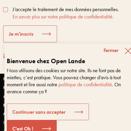
J’accepte le traitement de mes données personnelles.
En savoir plus sur notre politique de confidentialité.
Je m'inscris
Fermer
Bienvenue chez Open Lande
Nous utilisons des cookies sur notre site. Ils ne font pas de
Entreprises & territoires
?
miettes, c’est pratique. Vous pouvez changer d’avis à tout
Nous vous aidons à être encore là dans 10 ans
Nantes
moment et lire aussi notre
politique de confidentialité
. On
Paris
avance comme ça ?
Anjou
Bretagne
Bonjour, puis-je vous aider ?
Continuer sans accepter
Montpellier
Politique de confidentialité et données personnelles
C'est Ok !