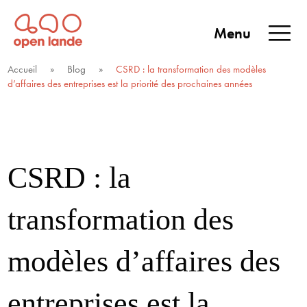
Aller
directement
Menu
au
Open Lande
Entreprises & territoires
ENTREPRISES &
contenu
Accueil
»
Blog
»
CSRD : la transformation des modèles
TERRITOIRES
d’affaires des entreprises est la priorité des prochaines années
CSRD : la
transformation des
modèles d’affaires des
entreprises est la