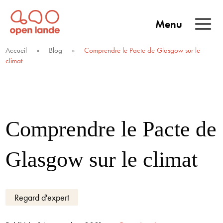
Aller
directement
Menu
au
Open Lande
Entreprises & territoires
ENTREPRISES &
contenu
Accueil
»
Blog
»
Comprendre le Pacte de Glasgow sur le
TERRITOIRES
climat
Comprendre le Pacte de
Glasgow sur le climat
Regard d'expert