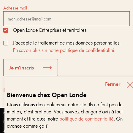
Adresse mail
Open Lande Entreprises et territoires
J’accepte le traitement de mes données personnelles.
En savoir plus sur notre politique de confidentialité.
Je m'inscris
Fermer
Bienvenue chez Open Lande
Nous utilisons des cookies sur notre site. Ils ne font pas de
Entreprises & territoires
?
miettes, c’est pratique. Vous pouvez changer d’avis à tout
Nous vous aidons à être encore là dans 10 ans
Nantes
moment et lire aussi notre
politique de confidentialité
. On
Paris
avance comme ça ?
Anjou