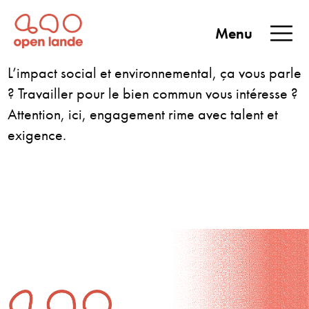
Aller
directement
Menu
au
Open Lande
Entreprises & territoires
ENTREPRISES &
contenu
L’impact social et environnemental, ça vous parle
TERRITOIRES
? Travailler pour le bien commun vous intéresse ?
Attention, ici, engagement rime avec talent et
exigence.