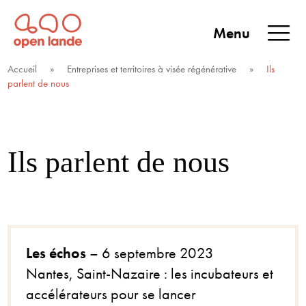
Aller
directement
Menu
au
Open Lande
Entreprises & territoires
ENTREPRISES &
contenu
Accueil
»
Entreprises et territoires à visée régénérative
»
Ils
TERRITOIRES
parlent de nous
Ils parlent de nous
Les échos
– 6 septembre 2023
Nantes, Saint-Nazaire : les incubateurs et
accélérateurs pour se lancer