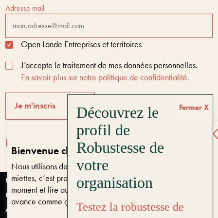
Adresse mail
Open Lande Entreprises et territoires
J’accepte le traitement de mes données personnelles.
En savoir plus sur notre politique de confidentialité.
Je m'inscris
Fermer
Bienvenue chez Open Lande
Nous utilisons des cookies sur notre site. Ils ne font pas de
Entreprises & territoires
?
miettes, c’est pratique. Vous pouvez changer d’avis à tout
Nous vous aidons à être encore là dans 10 ans
Nantes
moment et lire aussi notre
politique de confidentialité
. On
Paris
avance comme ça ?
Testez la robustesse de
Anjou