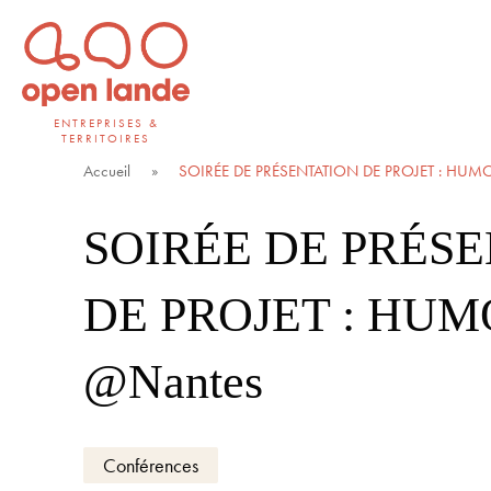
Aller
directement
au
contenu
ENTREPRISES &
TERRITOIRES
Open Lande
Entreprises & territoires
Accueil
»
SOIRÉE DE PRÉSENTATION DE PROJET : HUM
SOIRÉE DE PRÉS
DE PROJET : HUM
@Nantes
Conférences