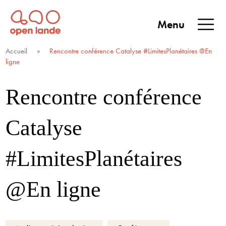
Aller
directement
Menu
au
Open Lande
Entreprises & territoires
ENTREPRISES &
contenu
Accueil
»
Rencontre conférence Catalyse #LimitesPlanétaires @En
TERRITOIRES
ligne
Rencontre conférence
Catalyse
#LimitesPlanétaires
@En ligne