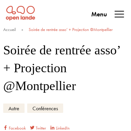
Aller
directement
Menu
au
Open Lande
Entreprises & territoires
ENTREPRISES &
contenu
Accueil
»
Soirée de rentrée asso’ + Projection @Montpellier
TERRITOIRES
Soirée de rentrée asso’
+ Projection
@Montpellier
Autre
Conférences
Facebook
Twitter
LinkedIn