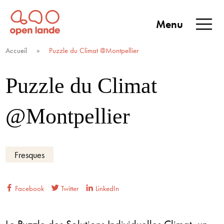
Aller
directement
Menu
au
Open Lande
Entreprises & territoires
ENTREPRISES &
contenu
Accueil
»
Puzzle du Climat @Montpellier
TERRITOIRES
Puzzle du Climat
@Montpellier
Fresques
Facebook
Twitter
LinkedIn