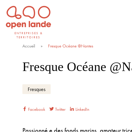
Aller
directement
au
contenu
ENTREPRISES &
TERRITOIRES
Open Lande
Entreprises & territoires
Accueil
»
Fresque Océane @Nantes
Fresque Océane @N
Fresques
Facebook
Twitter
LinkedIn
Passionné.e des fonds marins, amateur.tric