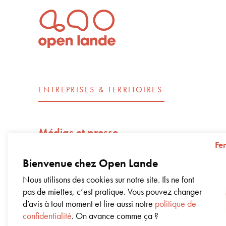
ENTREPRISES & TERRITOIRES
Médias et presse
Fe
Open Lande recrute
Bienvenue chez Open Lande
Nos engagements d’entreprise – Impac
Nous utilisons des cookies sur notre site. Ils ne font
pas de miettes, c’est pratique. Vous pouvez changer
Livre blanc sur la régénération
d’avis à tout moment et lire aussi notre
politique de
confidentialité
. On avance comme ça ?
Coworking dans nos bureaux