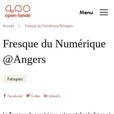
Aller
directement
Menu
au
Open Lande
Entreprises & territoires
ENTREPRISES &
contenu
Accueil
»
Fresque du Numérique @Angers
TERRITOIRES
Fresque du Numérique
@Angers
Fresques
Facebook
Twitter
LinkedIn