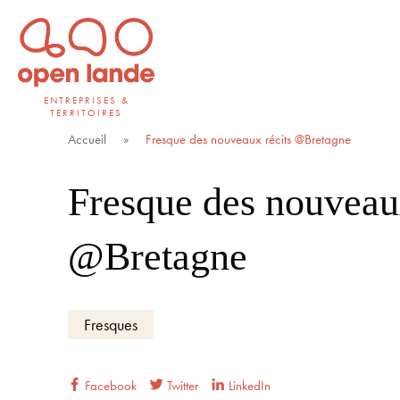
Aller
directement
au
contenu
ENTREPRISES &
TERRITOIRES
Open Lande
Entreprises & territoires
Accueil
»
Fresque des nouveaux récits @Bretagne
Fresque des nouveaux
@Bretagne
Fresques
Facebook
Twitter
LinkedIn