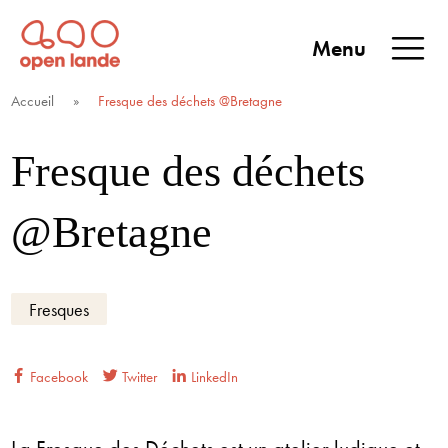
Aller
directement
Menu
au
Open Lande
Entreprises & territoires
ENTREPRISES &
contenu
Accueil
»
Fresque des déchets @Bretagne
TERRITOIRES
Fresque des déchets
@Bretagne
Fresques
Facebook
Twitter
LinkedIn