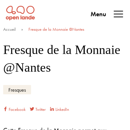
Aller
directement
Menu
au
Open Lande
Entreprises & territoires
ENTREPRISES &
contenu
Accueil
»
Fresque de la Monnaie @Nantes
TERRITOIRES
Fresque de la Monnaie
@Nantes
Fresques
Facebook
Twitter
LinkedIn