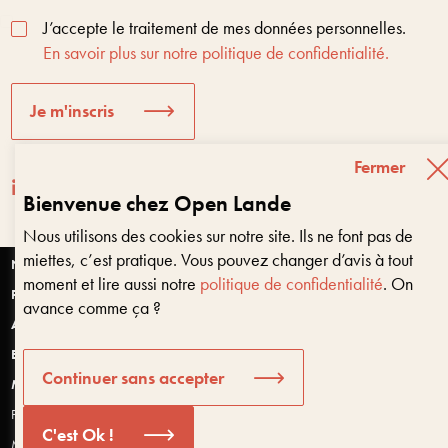
J’accepte le traitement de mes données personnelles.
En savoir plus sur notre politique de confidentialité.
Je m'inscris
Fermer
Bienvenue chez Open Lande
Nous utilisons des cookies sur notre site. Ils ne font pas de
Entreprises & territoires
?
miettes, c’est pratique. Vous pouvez changer d’avis à tout
Nous vous aidons à être encore là dans 10 ans
Nantes
moment et lire aussi notre
politique de confidentialité
. On
Paris
avance comme ça ?
Anjou
Bretagne
Bonjour, puis-je vous aider ?
Continuer sans accepter
Montpellier
Politique de confidentialité et données personnelles
C'est Ok !
Mentions légales