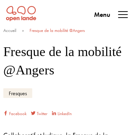
Aller
directement
Menu
au
Open Lande
Entreprises & territoires
ENTREPRISES &
contenu
Accueil
»
Fresque de la mobilité @Angers
TERRITOIRES
Fresque de la mobilité
@Angers
Fresques
Facebook
Twitter
LinkedIn