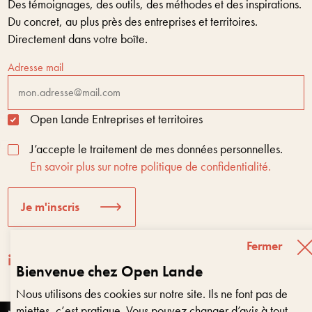
Des témoignages, des outils, des méthodes et des inspirations.
Du concret, au plus près des entreprises et territoires.
Directement dans votre boîte.
Adresse mail
Open Lande Entreprises et territoires
J’accepte le traitement de mes données personnelles.
En savoir plus sur notre politique de confidentialité.
Je m'inscris
Fermer
Bienvenue chez Open Lande
Nous utilisons des cookies sur notre site. Ils ne font pas de
Entreprises & territoires
?
miettes, c’est pratique. Vous pouvez changer d’avis à tout
Nous vous aidons à être encore là dans 10 ans