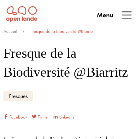
Aller
directement
Menu
au
Open Lande
Entreprises & territoires
ENTREPRISES &
contenu
Accueil
»
Fresque de la Biodiversité @Biarritz
TERRITOIRES
Fresque de la
Biodiversité @Biarritz
Fresques
Facebook
Twitter
LinkedIn