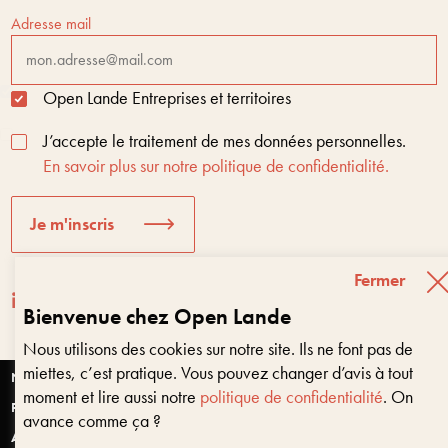
Adresse mail
Open Lande Entreprises et territoires
J’accepte le traitement de mes données personnelles.
En savoir plus sur notre politique de confidentialité.
Je m'inscris
Fermer
Bienvenue chez Open Lande
Nous utilisons des cookies sur notre site. Ils ne font pas de
Entreprises & territoires
?
miettes, c’est pratique. Vous pouvez changer d’avis à tout
Nous vous aidons à être encore là dans 10 ans
Nantes
moment et lire aussi notre
politique de confidentialité
. On
Paris
avance comme ça ?
Anjou