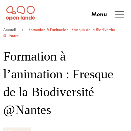
Aller
directement
Menu
au
Open Lande
Entreprises & territoires
ENTREPRISES &
contenu
Accueil
»
Formation à l’animation : Fresque de la Biodiversité
TERRITOIRES
@Nantes
Formation à
l’animation : Fresque
de la Biodiversité
@Nantes