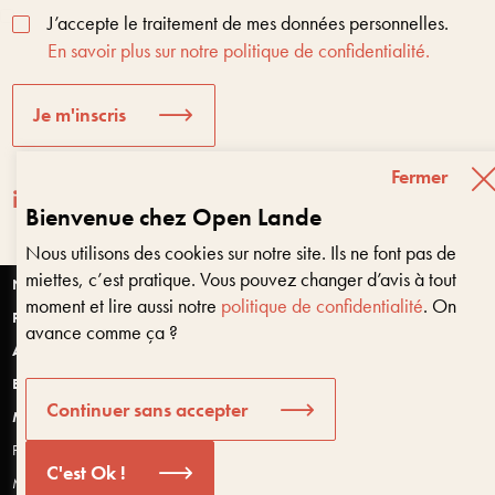
J’accepte le traitement de mes données personnelles.
En savoir plus sur notre politique de confidentialité.
Je m'inscris
Fermer
Bienvenue chez Open Lande
Nous utilisons des cookies sur notre site. Ils ne font pas de
Entreprises & territoires
?
miettes, c’est pratique. Vous pouvez changer d’avis à tout
Nous vous aidons à être encore là dans 10 ans
Nantes
moment et lire aussi notre
politique de confidentialité
. On
Paris
avance comme ça ?
Anjou
Bretagne
Bonjour, puis-je vous aider ?
Continuer sans accepter
Montpellier
Politique de confidentialité et données personnelles
C'est Ok !
Mentions légales