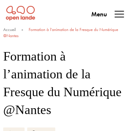
Aller
directement
Menu
au
Open Lande
Entreprises & territoires
ENTREPRISES &
contenu
Accueil
»
Formation à l’animation de la Fresque du Numérique
TERRITOIRES
@Nantes
Formation à
l’animation de la
Fresque du Numérique
@Nantes