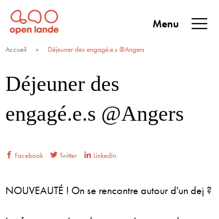
Aller
directement
Menu
au
Open Lande
Entreprises & territoires
ENTREPRISES &
contenu
Accueil
»
Déjeuner des engagé.e.s @Angers
TERRITOIRES
Déjeuner des
engagé.e.s @Angers
Facebook
Twitter
LinkedIn
NOUVEAUTÉ ! On se rencontre autour d'un dej ?