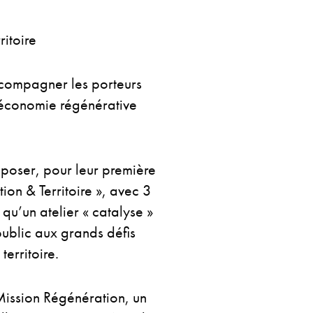
ritoire
compagner les porteurs
l’économie régénérative
poser, pour leur première
on & Territoire », avec 3
qu’un atelier « catalyse »
public aux grands défis
erritoire.
Mission Régénération, un