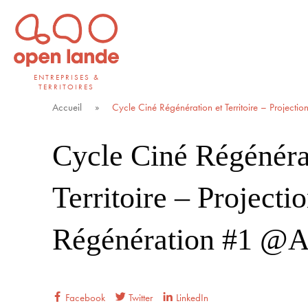
Aller
directement
au
contenu
ENTREPRISES &
TERRITOIRES
Open Lande
Entreprises & territoires
Accueil
»
Cycle Ciné Régénération et Territoire – Project
Cycle Ciné Régénéra
Territoire – Projecti
Régénération #1 @A
Facebook
Twitter
LinkedIn