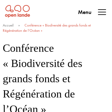
Aller
directement
Menu
au
Open Lande
Entreprises & territoires
ENTREPRISES &
contenu
Accueil
»
Conférence « Biodiversité des grands fonds et
TERRITOIRES
Régénération de l’Océan »
Conférence
« Biodiversité des
grands fonds et
Régénération de
l’Océan »