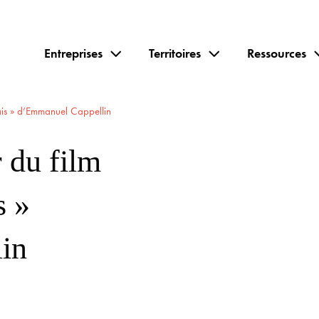
Entreprises
Territoires
Ressources
ais » d’Emmanuel Cappellin
 du film
s »
in