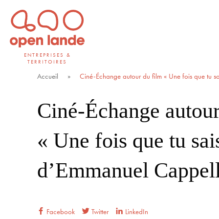
Aller
directement
au
contenu
ENTREPRISES &
TERRITOIRES
Open Lande
Entreprises & territoires
Accueil
»
Ciné-Échange autour du film « Une fois que tu s
Ciné-Échange autour
« Une fois que tu sai
d’Emmanuel Cappell
Facebook
Twitter
LinkedIn