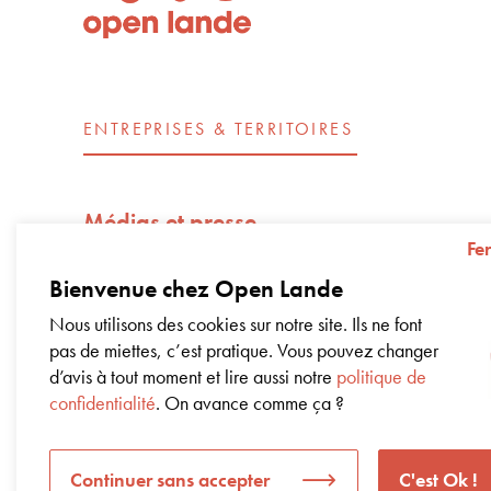
ENTREPRISES & TERRITOIRES
Médias et presse
Fe
Open Lande recrute
Bienvenue chez Open Lande
Nos engagements d’entreprise – Impac
Nous utilisons des cookies sur notre site. Ils ne font
pas de miettes, c’est pratique. Vous pouvez changer
Livre blanc sur la régénération
d’avis à tout moment et lire aussi notre
politique de
confidentialité
. On avance comme ça ?
Coworking dans nos bureaux
Notre offre en un coup d’œil
Continuer sans accepter
C'est Ok !