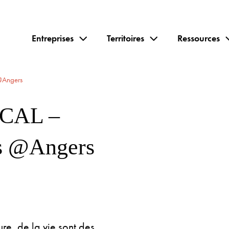
Entreprises
Territoires
Ressources
@Angers
CAL –
.s @Angers
re, de la vie sont des