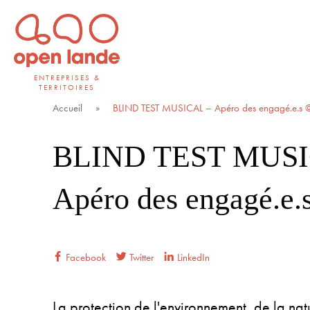
Aller
directement
au
contenu
ENTREPRISES &
TERRITOIRES
Open Lande
Entreprises & territoires
Accueil
»
BLIND TEST MUSICAL – Apéro des engagé.e.s 
BLIND TEST MUSI
Apéro des engagé.e
Facebook
Twitter
LinkedIn
La protection de l'environnement, de la natu