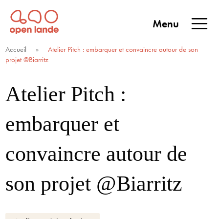
Aller
directement
Menu
au
Open Lande
Entreprises & territoires
ENTREPRISES &
contenu
Accueil
»
Atelier Pitch : embarquer et convaincre autour de son
TERRITOIRES
projet @Biarritz
Atelier Pitch :
embarquer et
convaincre autour de
son projet @Biarritz