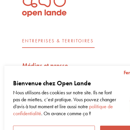
ENTREPRISES & TERRITOIRES
Médias et presse
Fe
Open Lande recrute
Bienvenue chez Open Lande
Nos engagements d’entreprise – Impac
Nous utilisons des cookies sur notre site. Ils ne font
pas de miettes, c’est pratique. Vous pouvez changer
Livre blanc sur la régénération
d’avis à tout moment et lire aussi notre
politique de
confidentialité
. On avance comme ça ?
Coworking dans nos bureaux