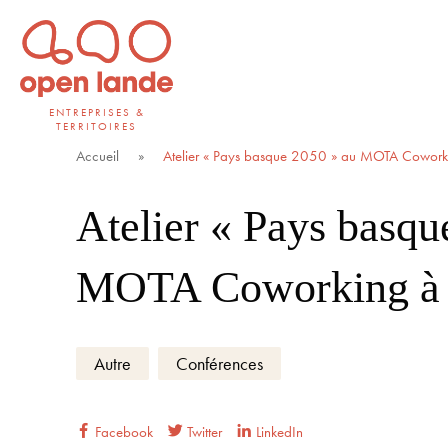
Aller
directement
au
contenu
ENTREPRISES &
TERRITOIRES
Open Lande
Entreprises & territoires
Accueil
»
Atelier « Pays basque 2050 » au MOTA Cowork
Atelier « Pays basqu
MOTA Coworking à
Autre
Conférences
Facebook
Twitter
LinkedIn