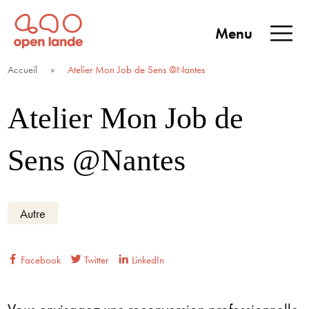
Aller
directement
Menu
au
Open Lande
Entreprises & territoires
ENTREPRISES &
contenu
Accueil
»
Atelier Mon Job de Sens @Nantes
TERRITOIRES
Atelier Mon Job de
Sens @Nantes
Autre
Facebook
Twitter
LinkedIn