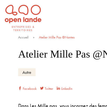
Aller
directement
au
contenu
ENTREPRISES &
TERRITOIRES
Open Lande
Entreprises & territoires
Accueil
»
Atelier Mille Pas @Nantes
Atelier Mille Pas @
Autre
Facebook
Twitter
LinkedIn
Dans Les Mille pas, vous incarnez des fem