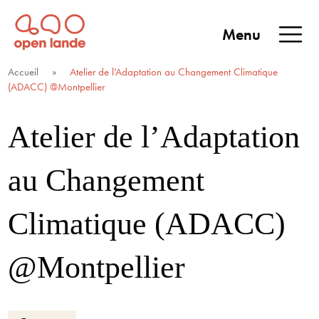
Aller
directement
Menu
au
Open Lande
Entreprises & territoires
ENTREPRISES &
contenu
Accueil
»
Atelier de l’Adaptation au Changement Climatique
TERRITOIRES
(ADACC) @Montpellier
Atelier de l’Adaptation
au Changement
Climatique (ADACC)
@Montpellier