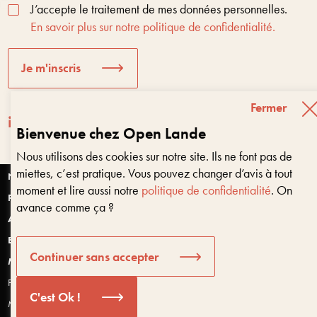
J’accepte le traitement de mes données personnelles.
En savoir plus sur notre politique de confidentialité.
Je m'inscris
Fermer
Bienvenue chez Open Lande
Nous utilisons des cookies sur notre site. Ils ne font pas de
Entreprises & territoires
?
miettes, c’est pratique. Vous pouvez changer d’avis à tout
Nous vous aidons à être encore là dans 10 ans
Nantes
moment et lire aussi notre
politique de confidentialité
. On
Paris
avance comme ça ?
Anjou
Bretagne
Bonjour, puis-je vous aider ?
Continuer sans accepter
Montpellier
Politique de confidentialité et données personnelles
C'est Ok !
Mentions légales