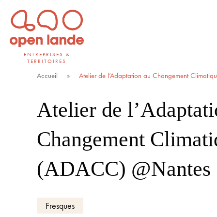
Aller
directement
au
contenu
ENTREPRISES &
TERRITOIRES
Open Lande
Entreprises & territoires
Accueil
»
Atelier de l’Adaptation au Changement Climat
Atelier de l’Adaptat
Changement Climati
(ADACC) @Nantes
Fresques