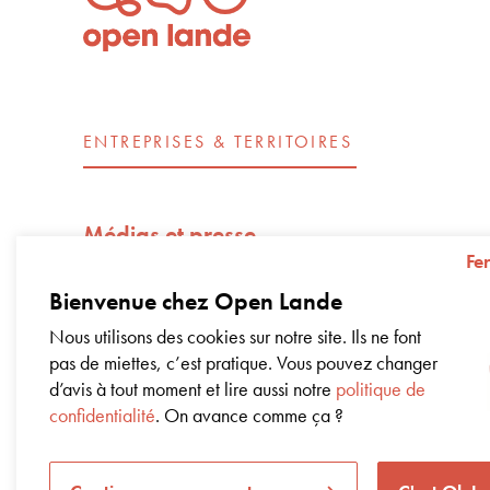
ENTREPRISES & TERRITOIRES
Médias et presse
Fe
Open Lande recrute
Bienvenue chez Open Lande
Nos engagements d’entreprise – Impac
Nous utilisons des cookies sur notre site. Ils ne font
pas de miettes, c’est pratique. Vous pouvez changer
Livre blanc sur la régénération
d’avis à tout moment et lire aussi notre
politique de
confidentialité
. On avance comme ça ?
Coworking dans nos bureaux
Notre offre en un coup d’œil