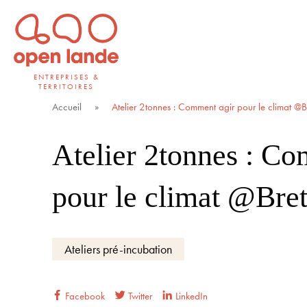
Aller
directement
au
contenu
ENTREPRISES &
TERRITOIRES
Open Lande
Entreprises & territoires
Accueil
»
Atelier 2tonnes : Comment agir pour le climat @
Atelier 2tonnes : Co
pour le climat @Bre
Ateliers pré-incubation
Facebook
Twitter
LinkedIn