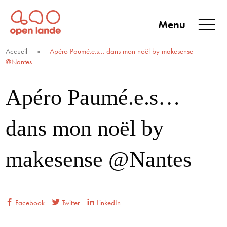
Aller
directement
Menu
au
Open Lande
Entreprises & territoires
ENTREPRISES &
contenu
Accueil
»
Apéro Paumé.e.s… dans mon noël by makesense
TERRITOIRES
@Nantes
Apéro Paumé.e.s…
dans mon noël by
makesense @Nantes
Facebook
Twitter
LinkedIn