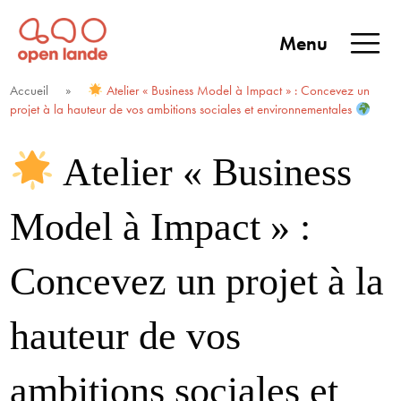
Aller
directement
Menu
au
Open Lande
Entreprises & territoires
ENTREPRISES &
contenu
Accueil
»
Atelier « Business Model à Impact » : Concevez un
TERRITOIRES
projet à la hauteur de vos ambitions sociales et environnementales
Atelier « Business
Model à Impact » :
Concevez un projet à la
hauteur de vos
ambitions sociales et