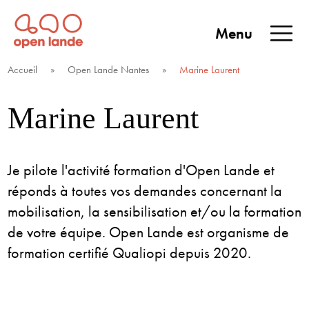
Aller
directement
Menu
au
Open Lande
Entreprises & territoires
ENTREPRISES &
contenu
Accueil
»
Open Lande Nantes
»
Marine Laurent
TERRITOIRES
Marine Laurent
Je pilote l'activité formation d'Open Lande et
réponds à toutes vos demandes concernant la
mobilisation, la sensibilisation et/ou la formation
de votre équipe. Open Lande est organisme de
formation certifié Qualiopi depuis 2020.