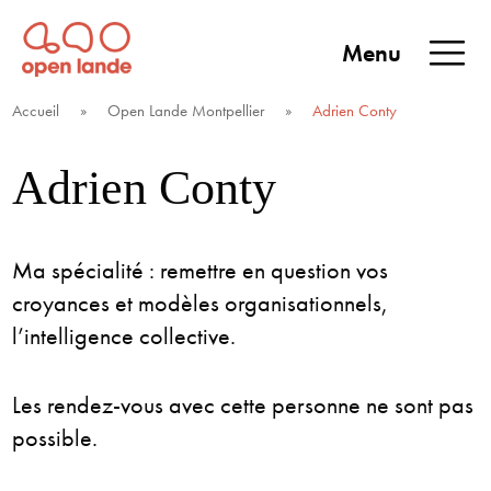
Aller
directement
Menu
au
Open Lande
Entreprises & territoires
ENTREPRISES &
contenu
Accueil
»
Open Lande Montpellier
»
Adrien Conty
TERRITOIRES
Adrien Conty
Ma spécialité : remettre en question vos
croyances et modèles organisationnels,
l’intelligence collective.
Les rendez-vous avec cette personne ne sont pas
possible.