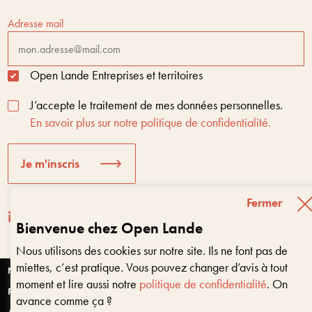
Adresse mail
Open Lande Entreprises et territoires
J’accepte le traitement de mes données personnelles.
En savoir plus sur notre politique de confidentialité.
Je m'inscris
Fermer
Bienvenue chez Open Lande
Nous utilisons des cookies sur notre site. Ils ne font pas de
Entreprises & territoires
?
miettes, c’est pratique. Vous pouvez changer d’avis à tout
Nous vous aidons à être encore là dans 10 ans
Nantes
moment et lire aussi notre
politique de confidentialité
. On
Paris
avance comme ça ?
Anjou