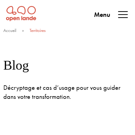
Aller
directement
Menu
au
Open Lande
Entreprises & territoires
ENTREPRISES &
contenu
Accueil
»
Territoires
TERRITOIRES
Blog
Décryptage et cas d’usage pour vous guider
dans votre transformation.