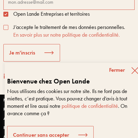
Open Lande Entreprises et territoires
J’accepte le traitement de mes données personnelles.
En savoir plus sur notre politique de confidentialité.
Je m'inscris
Fermer
Bienvenue chez Open Lande
Nous utilisons des cookies sur notre site. Ils ne font pas de
Entreprises & territoires
?
miettes, c’est pratique. Vous pouvez changer d’avis à tout
Nous vous aidons à être encore là dans 10 ans
Nantes
moment et lire aussi notre
politique de confidentialité
. On
Paris
avance comme ça ?
Anjou
Bretagne
Bonjour, puis-je vous aider ?
Continuer sans accepter
Montpellier