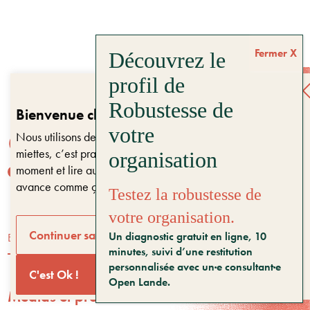
Fermer
Bienvenue chez Open Lande
Nous utilisons des cookies sur notre site. Ils ne font pas de
Entreprises & territoires
?
miettes, c’est pratique. Vous pouvez changer d’avis à tout
Nous vous aidons à être encore là dans 10 ans
moment et lire aussi notre
politique de confidentialité
. On
avance comme ça ?
Testez la robustesse de
votre organisation.
Bonjour, puis-je vous aider ?
Continuer sans accepter
Un diagnostic gratuit en ligne, 10
ENTREPRISES & TERRITOIRES
minutes, suivi d’une restitution
personnalisée avec un·e consultant·e
C'est Ok !
Open Lande.
Médias et presse