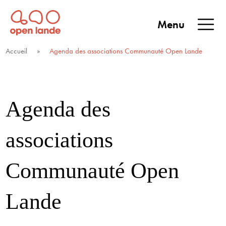
Aller
directement
Menu
au
Open Lande
Entreprises & territoires
ENTREPRISES &
contenu
Accueil
»
Agenda des associations Communauté Open Lande
TERRITOIRES
Agenda des
associations
Communauté Open
Lande