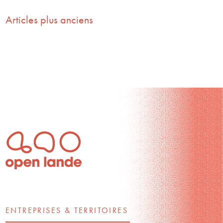
Articles plus anciens
Navigation
des
articles
ENTREPRISES & TERRITOIRES