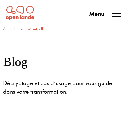
Aller
directement
Menu
au
Open Lande
Entreprises & territoires
ENTREPRISES &
contenu
Accueil
»
Montpellier
TERRITOIRES
Blog
Décryptage et cas d’usage pour vous guider
dans votre transformation.